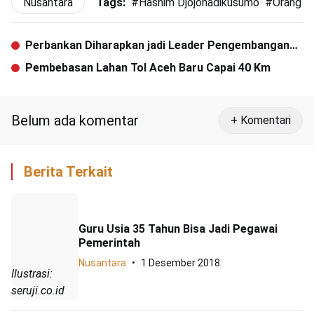
Nusantara
Tags:
#
Hashim Djojohadikusumo
#
Orang Te
Perbankan Diharapkan jadi Leader Pengembangan
Ekonomi Syariah
Pembebasan Lahan Tol Aceh Baru Capai 40 Km
Belum ada komentar
+ Komentari
Berita Terkait
Guru Usia 35 Tahun Bisa Jadi Pegawai
Pemerintah
Nusantara
1 Desember 2018
Ilustrasi:
seruji.co.id