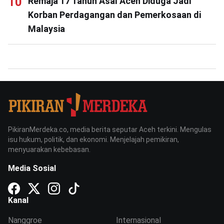
Remaja 17 Tahun Asal Aceh Diduga Jadi
Korban Perdagangan dan Pemerkosaan di
Malaysia
PikiranMerdeka.co, media berita seputar Aceh terkini. Mengulas
isu hukum, politik, dan ekonomi. Menjelajah pemikiran,
menyuarakan kebebasan.
Media Sosial
Kanal
Nanggroe
Internasional