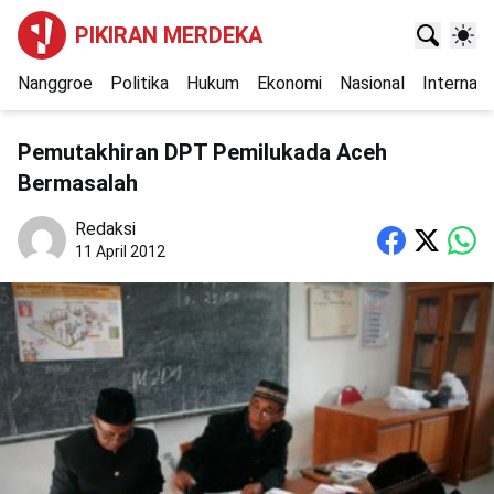
PIKIRAN MERDEKA
Nanggroe
Politika
Hukum
Ekonomi
Nasional
Internasi
Pemutakhiran DPT Pemilukada Aceh
Bermasalah
Redaksi
11 April 2012