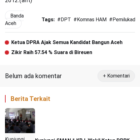
2012.(ant)
Banda
Tags:
#
DPT
#
Komnas HAM
#
Pemilukada
Aceh
Ketua DPRA Ajak Semua Kandidat Bangun Aceh
Zikir Raih 57.54 % Suara di Bireuen
Belum ada komentar
+ Komentari
Berita Terkait
Kunjungi