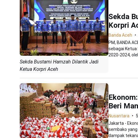
Sekda Bu
Korpri A
Banda Aceh
PM, BANDA ACE
sebagai Ketua 
2020-2024, oleh
Sekda Bustami Hamzah Dilantik Jadi
Ketua Korpri Aceh
Ekonom: 
Beri Ma
Nusantara
5
Jakarta - Ekon
sembako yang 
dampak tekanan