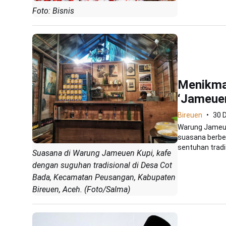
Foto: Bisnis
Menikmat
‘Jameuen
Bireuen
30 
Warung Jameue
suasana berbe
sentuhan tradi
Suasana di Warung Jameuen Kupi, kafe
dengan suguhan tradisional di Desa Cot
Bada, Kecamatan Peusangan, Kabupaten
Bireuen, Aceh. (Foto/Salma)