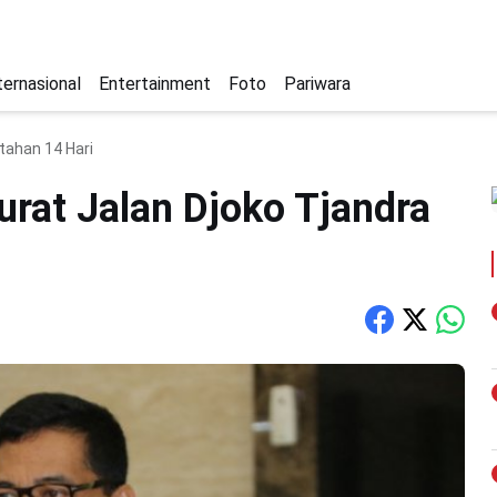
ternasional
Entertainment
Foto
Pariwara
itahan 14 Hari
Surat Jalan Djoko Tjandra