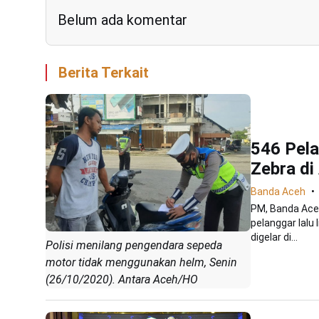
Belum ada komentar
Berita Terkait
546 Pela
Zebra di
Banda Aceh
PM, Banda Aceh
pelanggar lalu
digelar di...
Polisi menilang pengendara sepeda
motor tidak menggunakan helm, Senin
(26/10/2020). Antara Aceh/HO