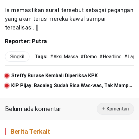
Ia memastikan surat tersebut sebagai pegangan
yang akan terus mereka kawal sampai
terealisasi. []
Reporter: Putra
Singkil
Tags:
#
Aksi Massa
#
Demo
#
Headline
#
Lapa
Steffy Burase Kembali Diperiksa KPK
KIP Pijay: Bacaleg Sudah Bisa Was-was, Tak Mampu
Baca Al-Quran Langsung Digugurkan
Belum ada komentar
+ Komentari
Berita Terkait