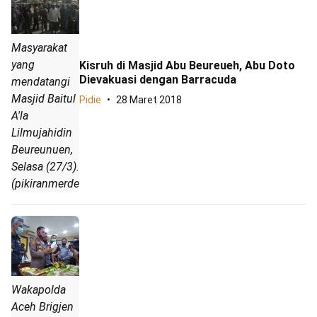
Masyarakat
yang
Kisruh di Masjid Abu Beureueh, Abu Doto
Dievakuasi dengan Barracuda
mendatangi
Masjid Baitul
Pidie
28 Maret 2018
A'la
Lilmujahidin
Beureunuen,
Selasa (27/3).
(pikiranmerdeka./facebook..com)
Wakapolda
Aceh Brigjen