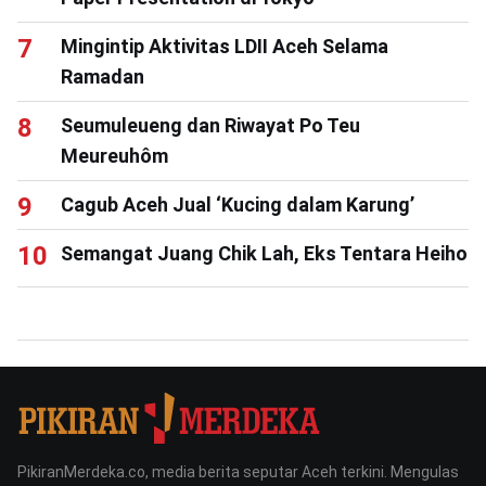
Mingintip Aktivitas LDII Aceh Selama
Ramadan
Seumuleueng dan Riwayat Po Teu
Meureuhôm
Cagub Aceh Jual ‘Kucing dalam Karung’
Semangat Juang Chik Lah, Eks Tentara Heiho
PikiranMerdeka.co, media berita seputar Aceh terkini. Mengulas