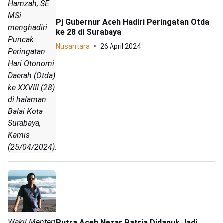
Hamzah, SE
MSi
Pj Gubernur Aceh Hadiri Peringatan Otda
menghadiri
ke 28 di Surabaya
Puncak
Nusantara
26 April 2024
Peringatan
Hari Otonomi
Daerah (Otda)
ke XXVIII (28)
di halaman
Balai Kota
Surabaya,
Kamis
(25/04/2024).
Wakil Menteri
Putra Aceh Nezar Patria Didapuk Jadi