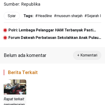
Sumber: Republika
Syiar
Tags:
#
Headline
#
museum sharjah
#
Sejarah Is
Polri: Lembaga Pelanggar HAM Terbanyak Pasti
Polisi
Forum Dakwah Perbatasan Sekolahkan Anak Pulau
Terluar Aceh
Belum ada komentar
+ Komentari
Berita Terkait
Rapat terkait
penyelesaian