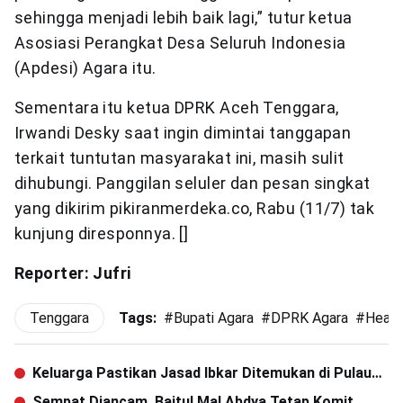
sehingga menjadi lebih baik lagi,” tutur ketua
Asosiasi Perangkat Desa Seluruh Indonesia
(Apdesi) Agara itu.
Sementara itu ketua DPRK Aceh Tenggara,
Irwandi Desky saat ingin dimintai tanggapan
terkait tuntutan masyarakat ini, masih sulit
dihubungi. Panggilan seluler dan pesan singkat
yang dikirim pikiranmerdeka.co, Rabu (11/7) tak
kunjung diresponnya. []
Reporter: Jufri
Tenggara
Tags:
#
Bupati Agara
#
DPRK Agara
#
Headl
Keluarga Pastikan Jasad Ibkar Ditemukan di Pulau
Aceh
Sempat Diancam, Baitul Mal Abdya Tetap Komit