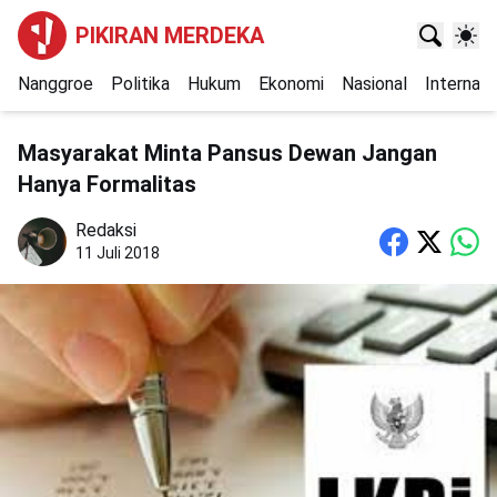
PIKIRAN MERDEKA
Nanggroe
Politika
Hukum
Ekonomi
Nasional
Internasi
Masyarakat Minta Pansus Dewan Jangan
Hanya Formalitas
Redaksi
11 Juli 2018