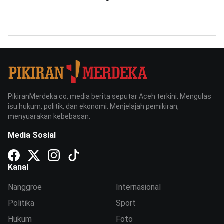
PikiranMerdeka.co, media berita seputar Aceh terkini. Mengulas
isu hukum, politik, dan ekonomi. Menjelajah pemikiran,
menyuarakan kebebasan.
Media Sosial
Kanal
Nanggroe
Internasional
Politika
Sport
Hukum
Foto