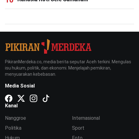
PikiranMerdeka.co, media berita seputar Aceh terkini. Mengulas
isu hukum, politik, dan ekonomi. Menjelajah pemikiran,
menyuarakan kebebasan.
Media Sosial
Kanal
Nanggroe
Internasional
Politika
Sport
Hukum
Foto