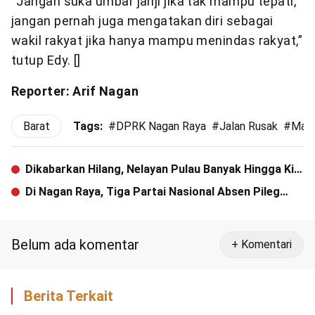
“Jangan suka umbar janji jika tak mampu tepati,
jangan pernah juga mengatakan diri sebagai
wakil rakyat jika hanya mampu menindas rakyat,”
tutup Edy. []
Reporter: Arif Nagan
Barat
Tags:
#
DPRK Nagan Raya
#
Jalan Rusak
#
Mah
Dikabarkan Hilang, Nelayan Pulau Banyak Hingga Kini
Belum Ditemukan
Di Nagan Raya, Tiga Partai Nasional Absen Pileg
2019
Belum ada komentar
+ Komentari
Berita Terkait