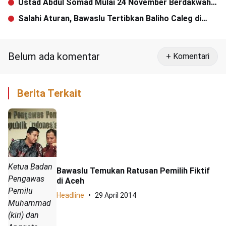
Ustad Abdul Somad Mulai 24 November Berdakwah
di Aceh, Catat Jadwal dan Lokasinya
Salahi Aturan, Bawaslu Tertibkan Baliho Caleg di
Jalan Protokol Meulaboh
Belum ada komentar
+ Komentari
Berita Terkait
Ketua Badan
Bawaslu Temukan Ratusan Pemilih Fiktif
Pengawas
di Aceh
Pemilu
Headline
29 April 2014
Muhammad
(kiri) dan