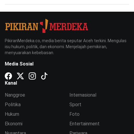
PikiranMerdeka.co, media berita seputar Aceh terkini. Mengulas
isu hukum, politik, dan ekonomi. Menjelajah pemikiran,
menyuarakan kebebasan.
Media Sosial
Kanal
Nanggroe
Internasional
Politika
Sport
Hukum
Foto
Ekonomi
Entertainment
Nusantara
Pariwara