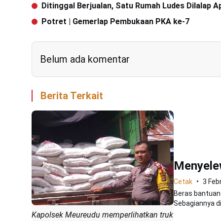
Ditinggal Berjualan, Satu Rumah Ludes Dilalap A
Potret | Gemerlap Pembukaan PKA ke-7
Belum ada komentar
Berita Terkait
Menyele
Cetak
3 Feb
Beras bantuan 
Sebagiannya di
Kapolsek Meureudu memperlihatkan truk