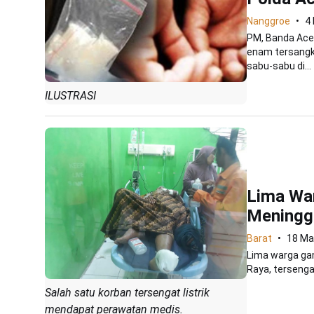
Nanggroe
4
PM, Banda Aceh
enam tersangk
sabu-sabu di...
ILUSTRASI
Lima War
Meningg
Barat
18 Ma
Lima warga ga
Raya, tersenga
Salah satu korban tersengat listrik
mendapat perawatan medis.