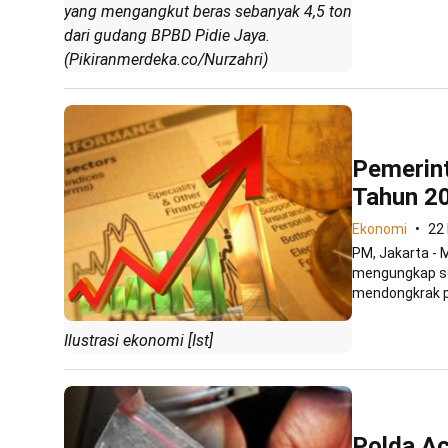
yang mengangkut beras sebanyak 4,5 ton
dari gudang BPBD Pidie Jaya.
(Pikiranmerdeka.co/Nurzahri)
Pemerin
Tahun 2
Ekonomi
22
PM, Jakarta - 
mengungkap se
mendongkrak p
Ilustrasi ekonomi [Ist]
Polda A