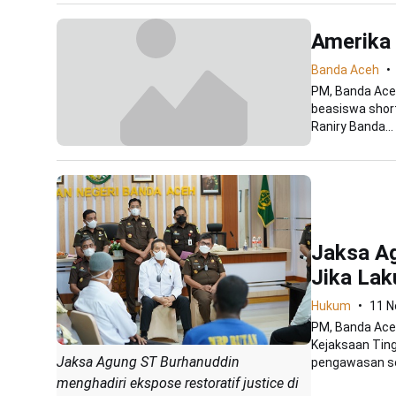
Amerika 
Banda Aceh
PM, Banda Aceh
beasiswa short
Raniry Banda...
Jaksa A
Jika Lak
Hukum
11 N
PM, Banda Ace
Kejaksaan Ting
Jaksa Agung ST Burhanuddin
pengawasan se
menghadiri ekspose restoratif justice di