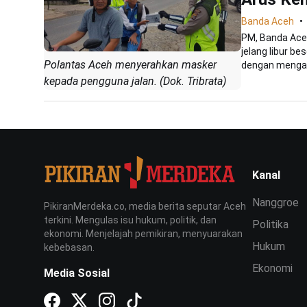
Banda Aceh
PM, Banda Ace
jelang libur b
Polantas Aceh menyerahkan masker
dengan mengatu
kepada pengguna jalan. (Dok. Tribrata)
Kanal
Nanggroe
PikiranMerdeka.co, media berita seputar Aceh
terkini. Mengulas isu hukum, politik, dan
Politika
ekonomi. Menjelajah pemikiran, menyuarakan
Hukum
kebebasan.
Ekonomi
Media Sosial