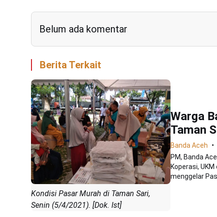
Belum ada komentar
Berita Terkait
Warga B
Taman S
Banda Aceh
PM, Banda Ace
Koperasi, UKM
menggelar Pasa
Kondisi Pasar Murah di Taman Sari,
Senin (5/4/2021). [Dok. Ist]