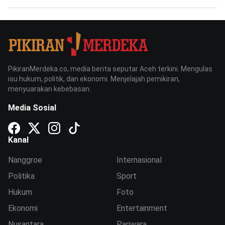
PikiranMerdeka.co, media berita seputar Aceh terkini. Mengulas
isu hukum, politik, dan ekonomi. Menjelajah pemikiran,
menyuarakan kebebasan.
Media Sosial
Kanal
Nanggroe
Internasional
Politika
Sport
Hukum
Foto
Ekonomi
Entertainment
Nusantara
Pariwara