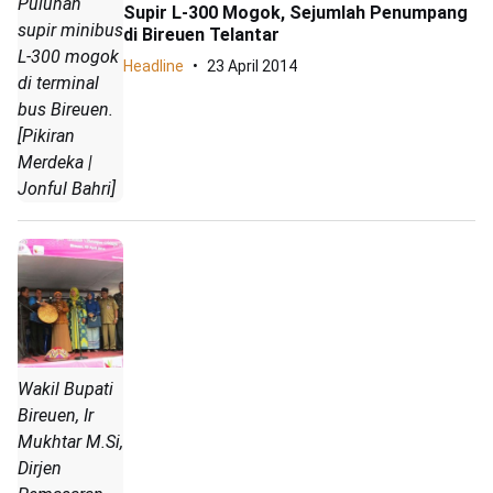
Puluhan
Supir L-300 Mogok, Sejumlah Penumpang
supir minibus
di Bireuen Telantar
L-300 mogok
Headline
23 April 2014
di terminal
bus Bireuen.
[Pikiran
Merdeka |
Jonful Bahri]
Wakil Bupati
Bireuen, Ir
Mukhtar M.Si,
Dirjen