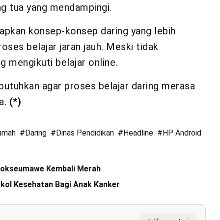
ang tua yang mendampingi.
iapkan konsep-konsep daring yang lebih
roses belajar jaran jauh. Meski tidak
 mengikuti belajar online.
dibutuhkan agar proses belajar daring merasa
a.
(*)
Rumah
#
Daring
#
Dinas Pendidikan
#
Headline
#
HP Android
#
kr
Lhokseumawe Kembali Merah
kol Kesehatan Bagi Anak Kanker