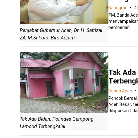
Nanggroe
4
PM, Banda Aceh
menyampaikan 
pemberian...
Penjabat Gubernur Aceh, Dr. H. Safrizal
ZA, M.Si Foto: Biro Adpim
Tak Ada
Terbengk
Banda Aceh
Pondok Bersal
Aceh Besar, te
dilaporkan tidak
Tak Ada Bidan, Polindes Gampong
Lamsod Terbengkalai