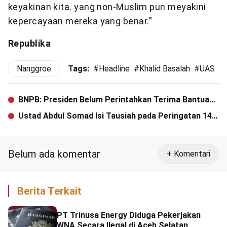
keyakinan kita. yang non-Muslim pun meyakini
kepercayaan mereka yang benar.”
Republika
Nanggroe
Tags:
#
Headline
#
Khalid Basalah
#
UAS
#
BNPB: Presiden Belum Perintahkan Terima Bantuan
Internasional Tsunami Selat Sunda
Ustad Abdul Somad Isi Tausiah pada Peringatan 14
Tahun Tsunami Aceh
Belum ada komentar
+ Komentari
Berita Terkait
PT Trinusa Energy Diduga Pekerjakan
WNA Secara Ilegal di Aceh Selatan,