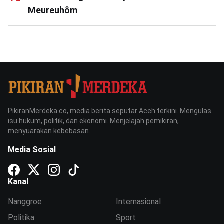
Meureuhôm
PikiranMerdeka.co, media berita seputar Aceh terkini. Mengulas
isu hukum, politik, dan ekonomi. Menjelajah pemikiran,
menyuarakan kebebasan.
Media Sosial
Kanal
Nanggroe
Internasional
Politika
Sport