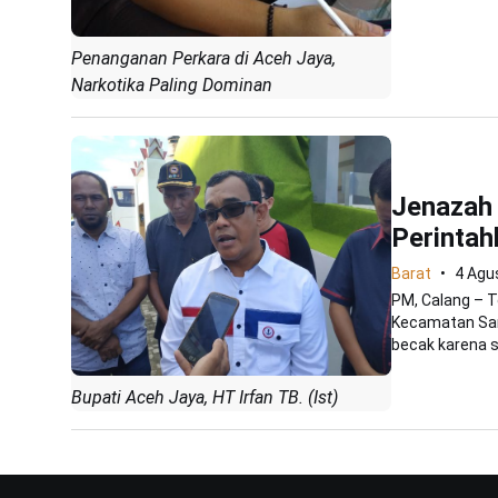
Penanganan Perkara di Aceh Jaya,
Narkotika Paling Dominan
Jenazah 
Perintah
Barat
4 Agu
PM, Calang – 
Kecamatan Sa
becak karena s
Bupati Aceh Jaya, HT Irfan TB. (Ist)