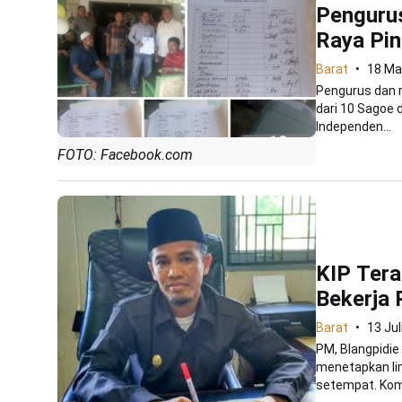
Penguru
Raya Pin
Barat
18 Ma
Pengurus dan r
dari 10 Sagoe 
Independen...
FOTO: Facebook.com
KIP Tera
Bekerja 
Barat
13 Jul
PM, Blangpidie
menetapkan lim
setempat. Komi