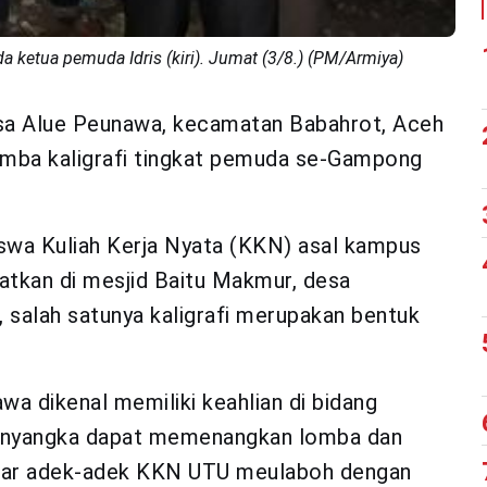
 ketua pemuda Idris (kiri). Jumat (3/8.) (PM/Armiya)
sa Alue Peunawa, kecamatan Babahrot, Aceh
omba kaligrafi tingkat pemuda se-Gampong
swa Kuliah Kerja Nyata (KKN) asal kampus
tkan di mesjid Baitu Makmur, desa
 salah satunya kaligrafi merupakan bentuk
wa dikenal memiliki keahlian di bidang
 menyangka dapat memenangkan lomba dan
 gelar adek-adek KKN UTU meulaboh dengan