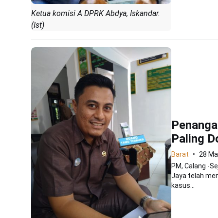
Ketua komisi A DPRK Abdya, Iskandar.
(Ist)
Penangan
Paling 
Barat
28 Ma
PM, Calang -Se
Jaya telah men
kasus...