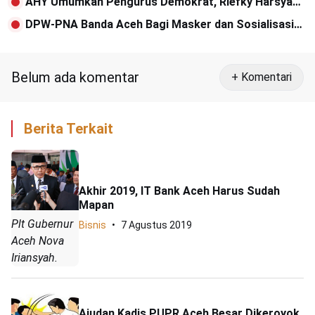
AHY Umumkan Pengurus Demokrat, Riefky Harsya
Dianggap Mampu Terjemahkan Visi Misi Partai
DPW-PNA Banda Aceh Bagi Masker dan Sosialisasi
Pencegahan Covid-19
Belum ada komentar
+ Komentari
Berita Terkait
Akhir 2019, IT Bank Aceh Harus Sudah
Mapan
Plt Gubernur
Bisnis
7 Agustus 2019
Aceh Nova
Iriansyah.
Ajudan Kadis PUPR Aceh Besar Dikeroyok