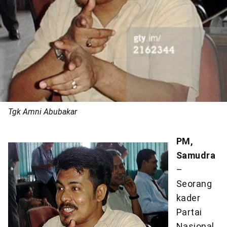
Tgk Amni Abubakar
PM,
Samudra
–
Seorang
kader
Partai
Nasional