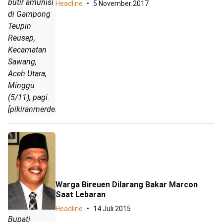
butir amunisi
Headline
5 November 2017
di Gampong
Teupin
Reusep,
Kecamatan
Sawang,
Aceh Utara,
Minggu
(5/11), pagi.
[pikiranmerdeka.co/ist]
Warga Bireuen Dilarang Bakar Marcon
Saat Lebaran
Headline
14 Juli 2015
Bupati