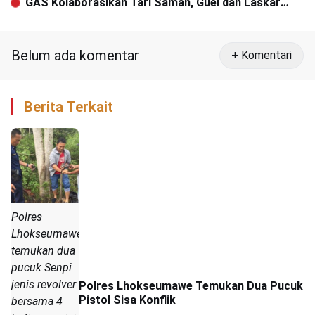
GAS Kolaborasikan Tari Saman, Guel dan Laskar
Gayo
Belum ada komentar
+ Komentari
Berita Terkait
Polres
Lhokseumawe
temukan dua
pucuk Senpi
jenis revolver
Polres Lhokseumawe Temukan Dua Pucuk
Pistol Sisa Konflik
bersama 4