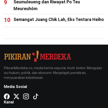
Seumuleueng dan Riwayat Po Teu
Meureuhôm
Semangat Juang Chik Lah, Eks Tentara Heiho
PikiranMerdeka.co, media berita seputar Aceh terkini. Mengulas
isu hukum, politik, dan ekonomi. Menjelajah pemikiran,
menyuarakan kebebasan.
Media Sosial
Kanal