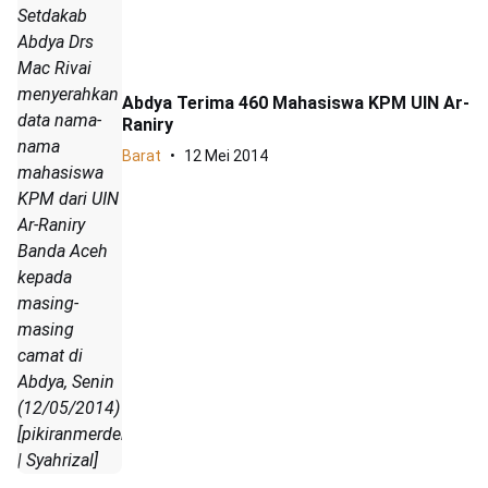
Setdakab
Abdya Drs
Mac Rivai
menyerahkan
Abdya Terima 460 Mahasiswa KPM UIN Ar-
data nama-
Raniry
nama
Barat
12 Mei 2014
mahasiswa
KPM dari UIN
Ar-Raniry
Banda Aceh
kepada
masing-
masing
camat di
Abdya, Senin
(12/05/2014)
[pikiranmerdeka.com
| Syahrizal]