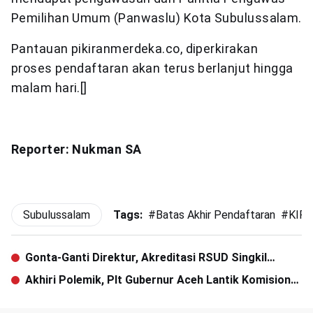
Pemilihan Umum (Panwaslu) Kota Subulussalam.
Pantauan pikiranmerdeka.co, diperkirakan
proses pendaftaran akan terus berlanjut hingga
malam hari.[]
Reporter: Nukman SA
Subulussalam
Tags:
#
Batas Akhir Pendaftaran
#
KIP 
Gonta-Ganti Direktur, Akreditasi RSUD Singkil
Terancam
Akhiri Polemik, Plt Gubernur Aceh Lantik Komisioner
KIP Aceh