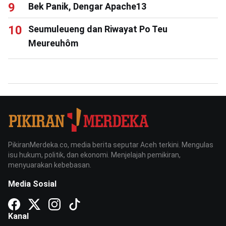
Bek Panik, Dengar Apache13
Seumuleueng dan Riwayat Po Teu
Meureuhôm
PikiranMerdeka.co, media berita seputar Aceh terkini. Mengulas
isu hukum, politik, dan ekonomi. Menjelajah pemikiran,
menyuarakan kebebasan.
Media Sosial
Kanal