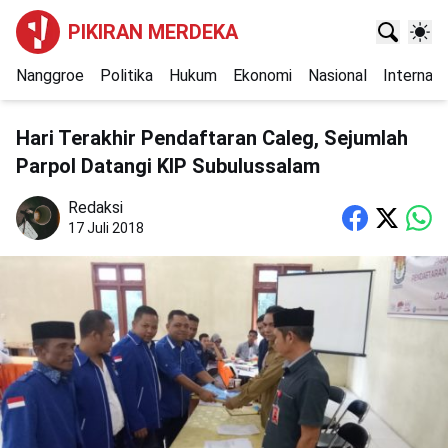
PIKIRAN MERDEKA
Nanggroe
Politika
Hukum
Ekonomi
Nasional
Internasi
Hari Terakhir Pendaftaran Caleg, Sejumlah
Parpol Datangi KIP Subulussalam
Redaksi
17 Juli 2018