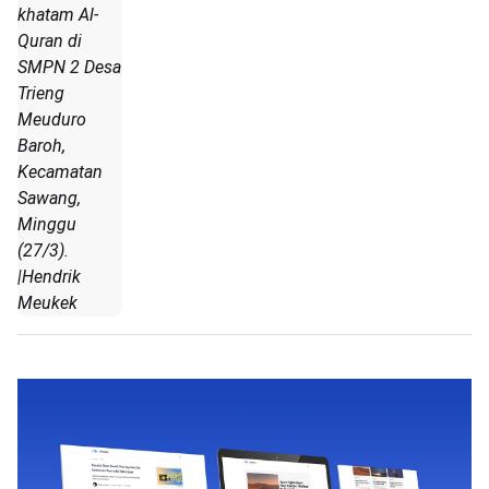
khatam Al-
Quran di
SMPN 2 Desa
Trieng
Meuduro
Baroh,
Kecamatan
Sawang,
Minggu
(27/3).
|Hendrik
Meukek