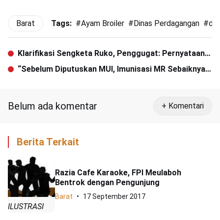
Barat
Tags:
#
Ayam Broiler
#
Dinas Perdagangan
#
dis
Klarifikasi Sengketa Ruko, Penggugat: Pernyataan
Yulfan Langgar Kode Etik Advokat
“Sebelum Diputuskan MUI, Imunisasi MR Sebaiknya
Ditunda Dulu”
Belum ada komentar
+ Komentari
Berita Terkait
Razia Cafe Karaoke, FPI Meulaboh
Bentrok dengan Pengunjung
Barat
17 September 2017
ILUSTRASI