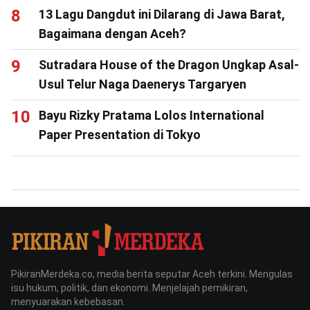
13 Lagu Dangdut ini Dilarang di Jawa Barat,
Bagaimana dengan Aceh?
Sutradara House of the Dragon Ungkap Asal-
Usul Telur Naga Daenerys Targaryen
Bayu Rizky Pratama Lolos International
Paper Presentation di Tokyo
PikiranMerdeka.co, media berita seputar Aceh terkini. Mengulas
isu hukum, politik, dan ekonomi. Menjelajah pemikiran,
menyuarakan kebebasan.