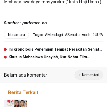
lembaga swadaya masyarakat,” kata Haji Uma.()
Sumber : parlemen.co
Nusantara
Tags:
#
Mendagri
#
Senator Aceh
#
UUPA
Ini Kronologis Penemuan Tempat Perakitan Senjata
Api di Aceh Utara
Khusus Mahasiswa Unsyiah, Ikut Nobar Film
G30S/PKI Dapat Snack dan Sertifikat
Belum ada komentar
+ Komentari
Berita Terkait