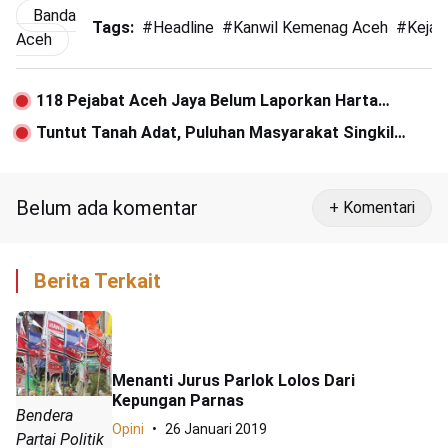
Banda
Tags:
#
Headline
#
Kanwil Kemenag Aceh
#
Kejat
Aceh
118 Pejabat Aceh Jaya Belum Laporkan Harta
Kekayaan
Tuntut Tanah Adat, Puluhan Masyarakat Singkil
Unjuk Rasa di PT Nafasindo
Belum ada komentar
+ Komentari
Berita Terkait
Menanti Jurus Parlok Lolos Dari
Kepungan Parnas
Bendera
Opini
26 Januari 2019
Partai Politik