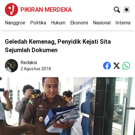
PIKIRAN MERDEKA
Nanggroe
Politika
Hukum
Ekonomi
Nasional
Internasi
Geledah Kemenag, Penyidik Kejati Sita
Sejumlah Dokumen
Redaksi
2 Agustus 2018