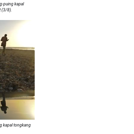
g-puing kapal
 (3/8).
ng kapal tongkang