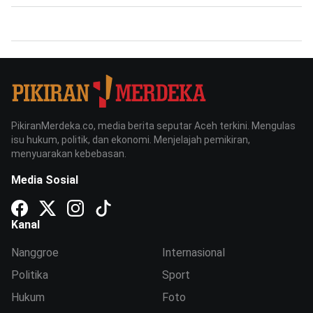
PikiranMerdeka.co, media berita seputar Aceh terkini. Mengulas
isu hukum, politik, dan ekonomi. Menjelajah pemikiran,
menyuarakan kebebasan.
Media Sosial
Kanal
Nanggroe
Internasional
Politika
Sport
Hukum
Foto