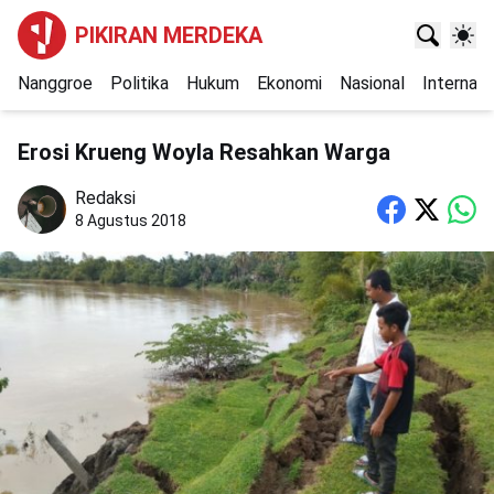
PIKIRAN MERDEKA
Nanggroe
Politika
Hukum
Ekonomi
Nasional
Internasi
Erosi Krueng Woyla Resahkan Warga
Redaksi
8 Agustus 2018