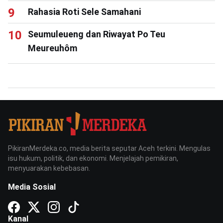
Rahasia Roti Sele Samahani
Seumuleueng dan Riwayat Po Teu
Meureuhôm
PikiranMerdeka.co, media berita seputar Aceh terkini. Mengulas
isu hukum, politik, dan ekonomi. Menjelajah pemikiran,
menyuarakan kebebasan.
Media Sosial
Kanal