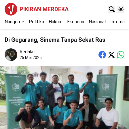
PIKIRAN MERDEKA
Nanggroe
Politika
Hukum
Ekonomi
Nasional
Internasi
Di Gegarang, Sinema Tanpa Sekat Ras
Redaksi
25 Mei 2025