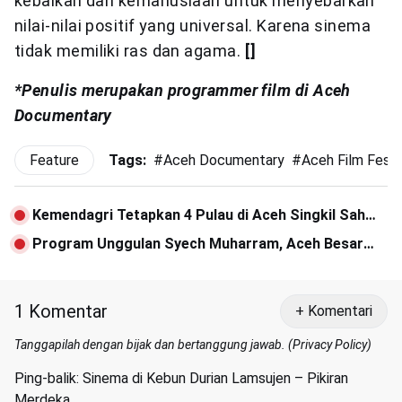
kebaikan dan kemanusiaan untuk menyebarkan
nilai-nilai positif yang universal. Karena sinema
tidak memiliki ras dan agama.
[]
*Penulis merupakan programmer film di Aceh
Documentary
Feature
Tags:
#
Aceh Documentary
#
Aceh Film Festi
Kemendagri Tetapkan 4 Pulau di Aceh Singkil Sah
Jadi Milik Sumatera Utara
Program Unggulan Syech Muharram, Aceh Besar
Siapkan 200 Hektare Lahan Jagung
1 Komentar
+ Komentari
Tanggapilah dengan bijak dan bertanggung jawab. (
Privacy Policy
)
Ping-balik:
Sinema di Kebun Durian Lamsujen – Pikiran
Merdeka