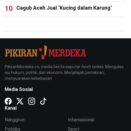
Cagub Aceh Jual ‘Kucing dalam Karung’
PikiranMerdeka.co, media berita seputar Aceh terkini. Mengulas
isu hukum, politik, dan ekonomi. Menjelajah pemikiran,
menyuarakan kebebasan.
Media Sosial
Kanal
Nanggroe
Internasional
Politika
Sport