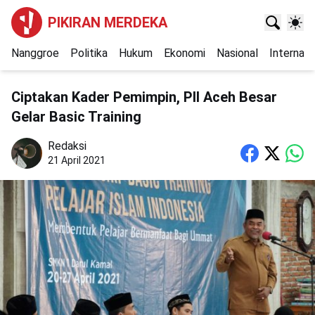
PIKIRAN MERDEKA
Nanggroe
Politika
Hukum
Ekonomi
Nasional
Internasi
Ciptakan Kader Pemimpin, PII Aceh Besar
Gelar Basic Training
Redaksi
21 April 2021