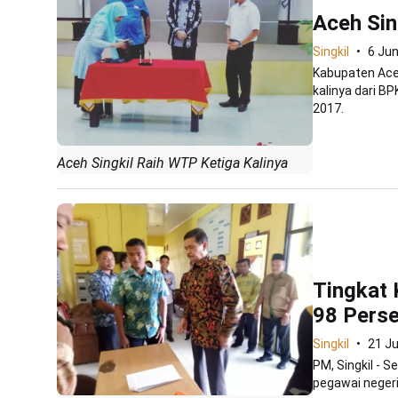
Aceh Sin
Singkil
6 Jun
Kabupaten Aceh
kalinya dari B
2017.
Aceh Singkil Raih WTP Ketiga Kalinya
Tingkat 
98 Pers
Singkil
21 Ju
PM, Singkil - S
pegawai negeri 