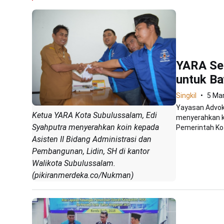
YARA Se
untuk Ba
Singkil
5 Ma
Yayasan Advok
Ketua YARA Kota Subulussalam, Edi
menyerahkan k
Syahputra menyerahkan koin kepada
Pemerintah Kot
Asisten II Bidang Administrasi dan
Pembangunan, Lidin, SH di kantor
Walikota Subulussalam.
(pikiranmerdeka.co/Nukman)