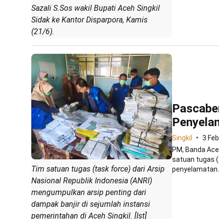
Sazali S.Sos wakil Bupati Aceh Singkil
Sidak ke Kantor Disparpora, Kamis
(21/6).
Pascabe
Penyelam
Singkil
3 Feb
PM, Banda Aceh
satuan tugas (
Tim satuan tugas (task force) dari Arsip
penyelamatan..
Nasional Republik Indonesia (ANRI)
mengumpulkan arsip penting dari
dampak banjir di sejumlah instansi
pemerintahan di Aceh Singkil. [Ist]