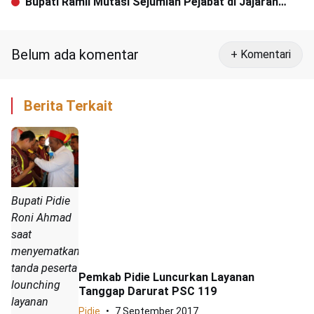
Bupati Ramli Mutasi Sejumlah Pejabat di Jajaran
Pemkab Aceh Barat
Belum ada komentar
+ Komentari
Berita Terkait
Bupati Pidie
Roni Ahmad
saat
menyematkan
tanda peserta
Pemkab Pidie Luncurkan Layanan
lounching
Tanggap Darurat PSC 119
layanan
Pidie
7 September 2017