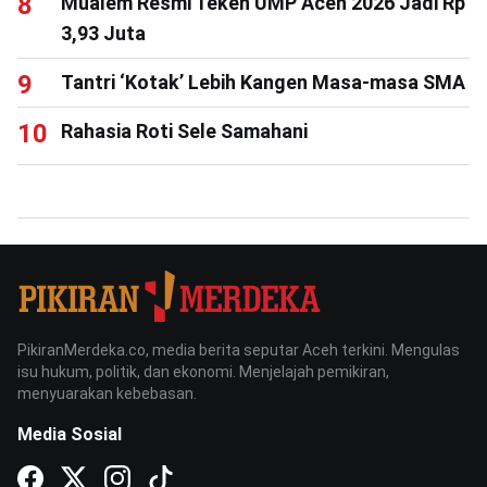
Mualem Resmi Teken UMP Aceh 2026 Jadi Rp
3,93 Juta
Tantri ‘Kotak’ Lebih Kangen Masa-masa SMA
Rahasia Roti Sele Samahani
PikiranMerdeka.co, media berita seputar Aceh terkini. Mengulas
isu hukum, politik, dan ekonomi. Menjelajah pemikiran,
menyuarakan kebebasan.
Media Sosial