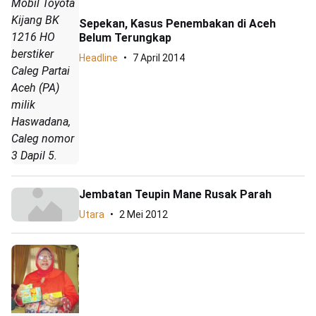
Mobil Toyota
Kijang BK
Sepekan, Kasus Penembakan di Aceh
1216 HO
Belum Terungkap
berstiker
Headline
7 April 2014
Caleg Partai
Aceh (PA)
milik
Haswadana,
Caleg nomor
3 Dapil 5.
Jembatan Teupin Mane Rusak Parah
Utara
2 Mei 2012