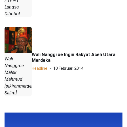
PTPN I
Langsa
Dibobol
Wali Nanggroe Ingin Rakyat Aceh Utara
Wali
Merdeka
Nanggroe
Headline
10 Februari 2014
Malek
Mahmud
[pikiranmerdeka.com|Fahrizal
Salim]