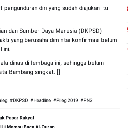
 pengunduran diri yang sudah diajukan itu
aian dan Sumber Daya Manusia (DKPSD)
ti yang berusaha dimintai konfirmasi belum
ini.
ala dinas di lembaga ini, sehingga belum
ata Bambang singkat. []
aleg
#
DKPSD
#
Headline
#
Pileg 2019
#
PNS
pak Pasar Rakyat
i Uji Mampu Baca Al-Quran