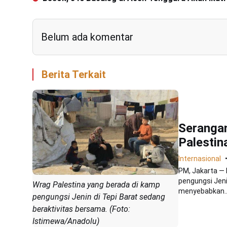
Belum ada komentar
Berita Terkait
Serangan
Palesti
Internasional
PM, Jakarta — 
pengungsi Jenin
Wrag Palestina yang berada di kamp
menyebabkan..
pengungsi Jenin di Tepi Barat sedang
beraktivitas bersama. (Foto:
Istimewa/Anadolu)