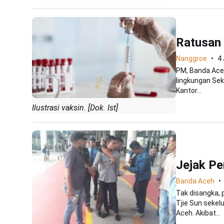
Ratusan 
Nanggroe
4
PM, Banda Aceh
lingkungan Sek
Kantor...
Ilustrasi vaksin. [Dok. Ist]
Jejak P
Banda Aceh
Tak disangka,
Tjie Sun sekel
Aceh. Akibat...