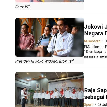
Foto: IST
Jokowi J
Negara 
Nusantara
1
PM, Jakarta -
18 lembaga ne
namun ia meny
Presiden RI Joko Widodo. [Dok. Ist]
Raja Sap
sebagai 
Sport
23 Jul