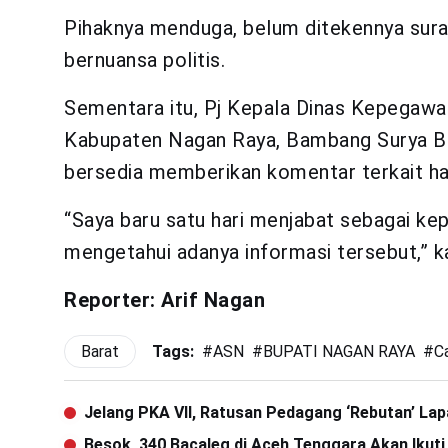
Pihaknya menduga, belum ditekennya surat
bernuansa politis.
Sementara itu, Pj Kepala Dinas Kepegaw
Kabupaten Nagan Raya, Bambang Surya Bak
bersedia memberikan komentar terkait hal 
“Saya baru satu hari menjabat sebagai kep
mengetahui adanya informasi tersebut,” k
Reporter: Arif Nagan
Barat
Tags:
#
ASN
#
BUPATI NAGAN RAYA
#
C
Jelang PKA VII, Ratusan Pedagang ‘Rebutan’ La
Besok, 340 Bacaleg di Aceh Tenggara Akan Ikut