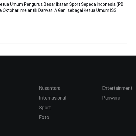
Ketua Umum Pengurus Besar Ikatan Sport Sepeda Indonesia (PB
ta Oktohari melantik Darwati A Gani sebagai Ketua Umum ISSI
Nusantara
Entertainment
Internasional
Pariwara
Sport
Foto