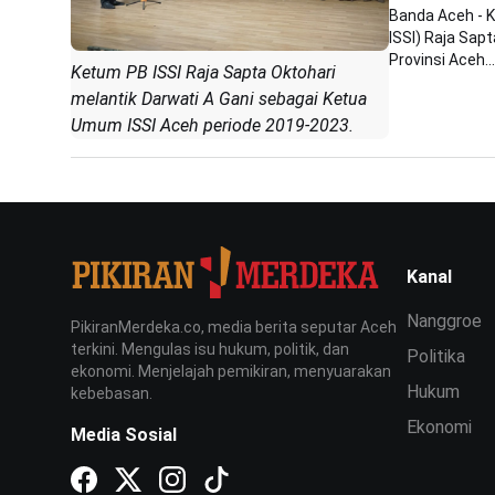
Banda Aceh - 
ISSI) Raja Sap
Provinsi Aceh...
Ketum PB ISSI Raja Sapta Oktohari
melantik Darwati A Gani sebagai Ketua
Umum ISSI Aceh periode 2019-2023.
Kanal
Nanggroe
PikiranMerdeka.co, media berita seputar Aceh
terkini. Mengulas isu hukum, politik, dan
Politika
ekonomi. Menjelajah pemikiran, menyuarakan
Hukum
kebebasan.
Ekonomi
Media Sosial