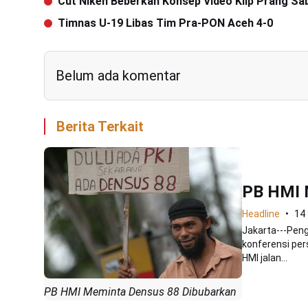
Cut Niken Beberkan Konsep Video Klip Prang Sa
Timnas U-19 Libas Tim Pra-PON Aceh 4-0
Belum ada komentar
Berita Terkait
PB HMI 
Headline
14
Jakarta---Pen
konferensi per
HMI jalan...
PB HMI Meminta Densus 88 Dibubarkan