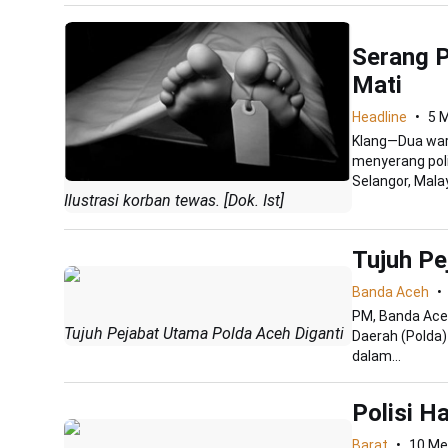
Serang P
Mati
Headline
5 
Klang—Dua warg
menyerang pol
Selangor, Malay
Ilustrasi korban tewas. [Dok. Ist]
Tujuh Pe
Banda Aceh
PM, Banda Aceh
Tujuh Pejabat Utama Polda Aceh Diganti
Daerah (Polda)
dalam...
Polisi H
Barat
10 Me