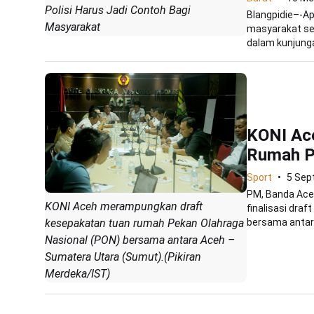
Polisi Harus Jadi Contoh Bagi
Blangpidie–-Ap
Masyarakat
masyarakat sek
dalam kunjunga
KONI Ace
Rumah 
Sport
5 Sep
PM, Banda Aceh
KONI Aceh merampungkan draft
finalisasi dra
kesepakatan tuan rumah Pekan Olahraga
bersama antara
Nasional (PON) bersama antara Aceh –
Sumatera Utara (Sumut).(Pikiran
Merdeka/IST)