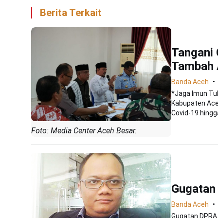
Berita Terkait
Tangani
Tambah 
Banda Aceh
*Jaga Imun Tu
Kabupaten Ace
Covid-19 hingg
Foto: Media Center Aceh Besar.
Gugatan 
Banda Aceh
Gugatan DPRA d