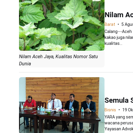
Nilam Ac
Barat
5 Agu
Calang---Aceh 
kakao juga nil
kualitas...
Nilam Aceh Jaya, Kualitas Nomor Satu
Dunia
Semula S
Bisnis
19 Ok
YARA yang sem
wacana perusa
Yayasan Advoka