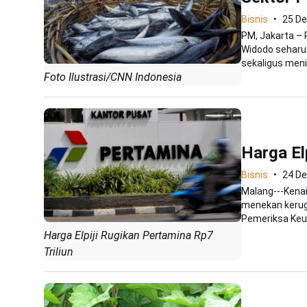
Bisnis
25 D
PM, Jakarta – 
Widodo seharu
sekaligus meni
Foto Ilustrasi/CNN Indonesia
Harga El
Bisnis
24 D
Malang---Kenaik
menekan kerug
Pemeriksa Keu
Harga Elpiji Rugikan Pertamina Rp7
Triliun