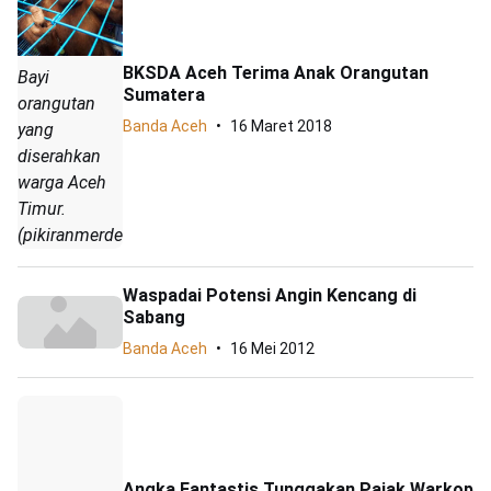
BKSDA Aceh Terima Anak Orangutan
Bayi
Sumatera
orangutan
Banda Aceh
16 Maret 2018
yang
diserahkan
warga Aceh
Timur.
(pikiranmerdeka.co/IST)
Waspadai Potensi Angin Kencang di
Sabang
Banda Aceh
16 Mei 2012
Angka Fantastis Tunggakan Pajak Warkop