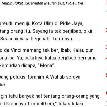
 Teupin Pukat, Kecamatan Meurah Dua, Pidie Jaya.
eureudu menuju Kota Ulim di Pidie Jaya,
ng orang itu. Sayang ia tak berjilbab, pikir
eandainya ia berjilbab. Tentunya . . .
o da Vinci memang tak berjilbab. Kalau pun
nalisa. Ya, patutnya kalau berjilbab bernama
kemudian disapa, ”Mona”.
sang pelukis, Ibrahim A Wahab seraya
eka
.
ngin tahu banyak hal tentang orang-orang yang
ibu. Ukurannya 1 m x 40 cm,” tukas lelaki