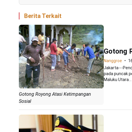
Berita Terkait
Gotong R
Nanggroe
1
Jakarta---Pen
pada puncak pe
Maluku Utara...
Gotong Royong Atasi Ketimpangan
Sosial