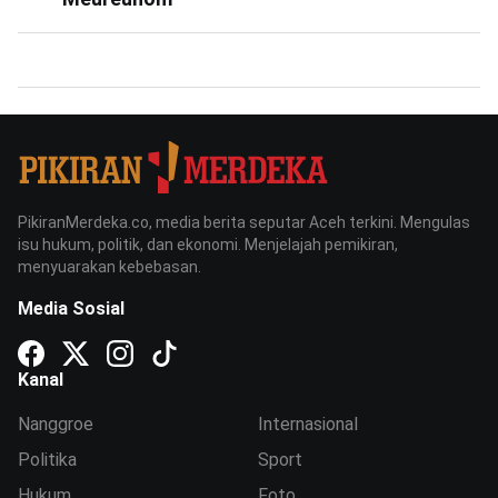
PikiranMerdeka.co, media berita seputar Aceh terkini. Mengulas
isu hukum, politik, dan ekonomi. Menjelajah pemikiran,
menyuarakan kebebasan.
Media Sosial
Kanal
Nanggroe
Internasional
Politika
Sport
Hukum
Foto