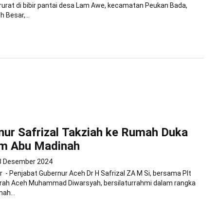
urat di bibir pantai desa Lam Awe, kecamatan Peukan Bada,
 Besar,...
nur Safrizal Takziah ke Rumah Duka
m Abu Madinah
8 Desember 2024
 - Penjabat Gubernur Aceh Dr H Safrizal ZA M Si, bersama Plt
erah Aceh Muhammad Diwarsyah, bersilaturrahmi dalam rangka
ah...