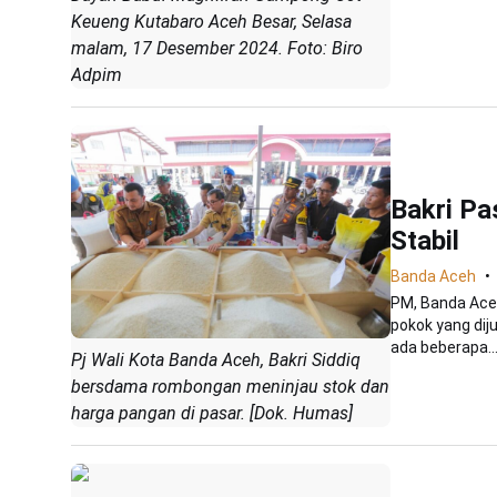
Keueng Kutabaro Aceh Besar, Selasa
malam, 17 Desember 2024. Foto: Biro
Adpim
Bakri Pa
Stabil
Banda Aceh
PM, Banda Aceh
pokok yang dij
ada beberapa..
Pj Wali Kota Banda Aceh, Bakri Siddiq
bersdama rombongan meninjau stok dan
harga pangan di pasar. [Dok. Humas]