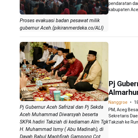
pendaratan dar
kabupaten Aceh
Proses evakuasi badan pesawat milik
gubernur Aceh.(pikiranmerdeka.co/ALI)
Pj Guber
Almarhu
Nanggroe
1
Pj Gubernur Aceh Safrizal dan Pj Sekda
PM, Aceg Besar
Aceh Muhammad Diwarsyah beserta
Sekretaris Da
SKPA hadiri Takziah di kediaman Alm Tgk
Takziah ke Rum
H. Muhammad Ismy ( Abu Madinah), di
Dayah Babul Maghfirah Gampong Cot