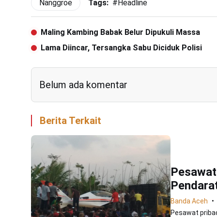
Nanggroe
Tags:
#
Headline
Maling Kambing Babak Belur Dipukuli Massa
Lama Diincar, Tersangka Sabu Diciduk Polisi
Belum ada komentar
Berita Terkait
Pesawat 
Pendarat
Banda Aceh
Pesawat pribad