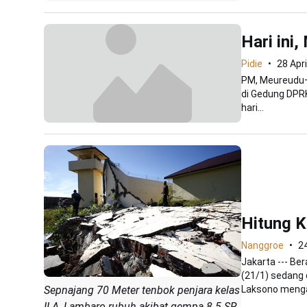
Hari ini
Pidie
28 Apr
PM, Meureudu—P
di Gedung DPRK
hari...
Hitung K
Nanggroe
2
Jakarta --- Be
(21/1) sedang 
Laksono menga
Sepnajang 70 Meter tenbok penjara kelas
II A, Lambaro rubuh akibat gempa 8.5 SR