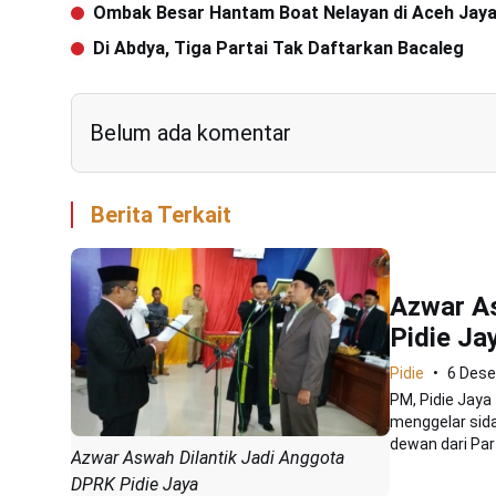
Ombak Besar Hantam Boat Nelayan di Aceh Jay
Di Abdya, Tiga Partai Tak Daftarkan Bacaleg
Belum ada komentar
Berita Terkait
Azwar As
Pidie Ja
Pidie
6 Des
PM, Pidie Jaya
menggelar sid
dewan dari Part
Azwar Aswah Dilantik Jadi Anggota
DPRK Pidie Jaya