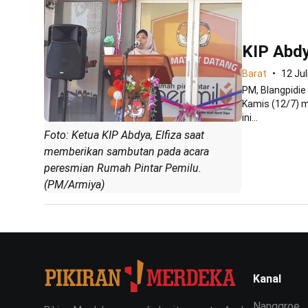
KIP Abd
Barat
12 Jul
PM, Blangpidie
Kamis (12/7) 
ini...
Foto: Ketua KIP Abdya, Elfiza saat
memberikan sambutan pada acara
peresmian Rumah Pintar Pemilu.
(PM/Armiya)
Kanal
Nanggroe