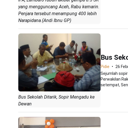
yang mengguncang Aceh, Rabu kemarin.
Penjara tersebut menampung 400 lebih
Narapidana.(Andi Ibnu GP)
Bus Seko
Pidie
26 Feb
Sejumlah sopi
Perwakilan Rak
setempat, Seni
Bus Sekolah Ditarik, Sopir Mengadu ke
Dewan