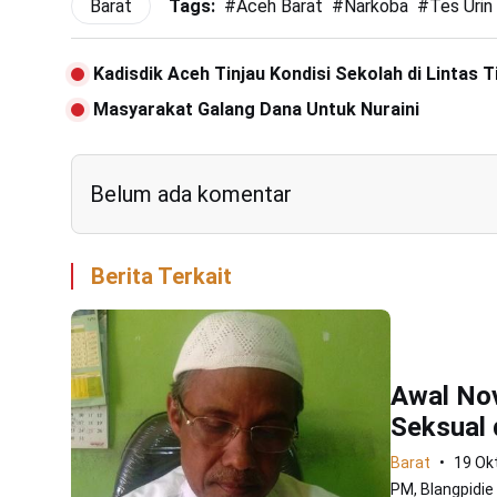
Barat
Tags:
#
Aceh Barat
#
Narkoba
#
Tes Urin
Kadisdik Aceh Tinjau Kondisi Sekolah di Lintas 
Masyarakat Galang Dana Untuk Nuraini
Belum ada komentar
Berita Terkait
Awal No
Seksual 
Barat
19 Ok
PM, Blangpidie