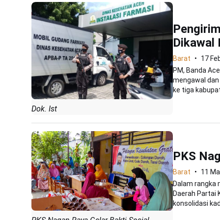
Pengirim
Dikawal 
Barat
17 Fe
PM, Banda Ace
mengawal dan 
ke tiga kabupat
Dok. Ist
PKS Naga
Barat
11 Ma
Dalam rangka m
Daerah Partai 
konsolidasi kade