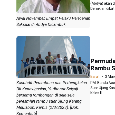
(Abdya) akan 
Demikian dikata
Awal November, Empat Pelaku Pelecehan
Seksual di Abdya Dicambuk
Permuda
Rambu S
Barat
3 Mar
Kasubdit Perambuan dan Perbengkelan
PM, Banda Ace
Suar Ujung Kara
Dit Kenavigasian, Yudhonur Setyaji
Kelas II...
bersama rombongan di sela-sela
peresmian rambu suar Ujung Karang
Meulaboh, Kamis (2/3/2023). [Dok.
Kemenhub]