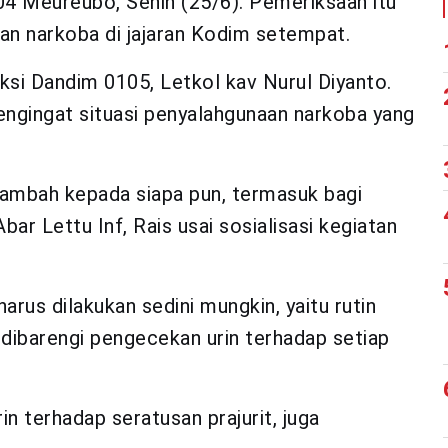
 04 Meureubo, Senin (25/6). Pemeriksaan itu
n narkoba di jajaran Kodim setempat.
uksi Dandim 0105, Letkol kav Nurul Diyanto.
engingat situasi penyalahgunaan narkoba yang
ambah kepada siapa pun, termasuk bagi
bar Lettu Inf, Rais usai sosialisasi kegiatan
rus dilakukan sedini mungkin, yaitu rutin
dibarengi pengecekan urin terhadap setiap
in terhadap seratusan prajurit, juga