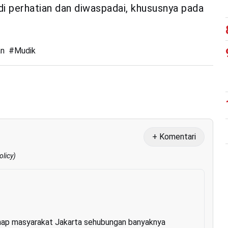
i perhatian dan diwaspadai, khususnya pada
an
#
Mudik
+ Komentari
olicy
)
nap masyarakat Jakarta sehubungan banyaknya