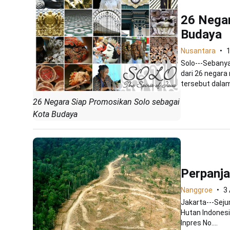
26 Negar
Budaya
Nusantara
1
Solo---Sebanya
dari 26 negar
tersebut dalam
26 Negara Siap Promosikan Solo sebagai
Kota Budaya
Perpanj
Nanggroe
3 
Jakarta---Seju
Hutan Indonesi
Inpres No....