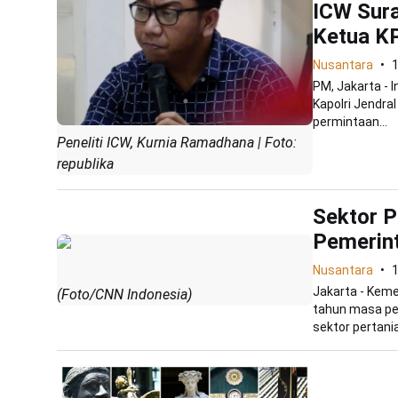
ICW Sura
Ketua K
Nusantara
PM, Jakarta - 
Kapolri Jendra
permintaan...
Peneliti ICW, Kurnia Ramadhana | Foto:
republika
Sektor P
Pemerin
Nusantara
Jakarta - Kem
(Foto/CNN Indonesia)
tahun masa pe
sektor pertanian