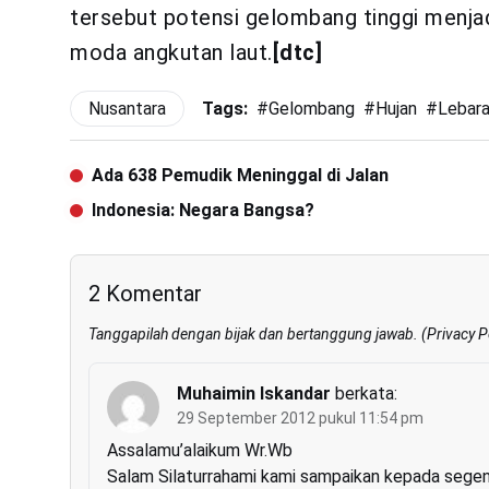
tersebut potensi gelombang tinggi menjad
moda angkutan laut.
[dtc]
Nusantara
Tags:
#
Gelombang
#
Hujan
#
Lebar
Ada 638 Pemudik Meninggal di Jalan
Indonesia: Negara Bangsa?
2 Komentar
Tanggapilah dengan bijak dan bertanggung jawab. (
Privacy P
Muhaimin Iskandar
berkata:
29 September 2012 pukul 11:54 pm
Assalamu’alaikum Wr.Wb
Salam Silaturrahami kami sampaikan kepada sege