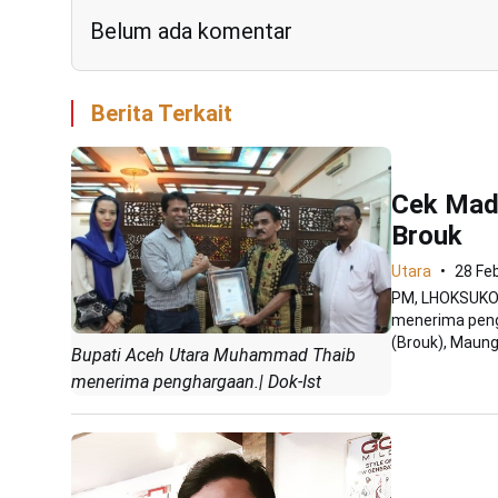
Belum ada komentar
Berita Terkait
Cek Mad
Brouk
Utara
28 Fe
PM, LHOKSUKON
menerima peng
(Brouk), Maung 
Bupati Aceh Utara Muhammad Thaib
menerima penghargaan.| Dok-Ist