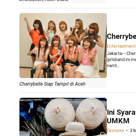
Cherrybe
Entertainment
Jakarta---Cher
girlsband ini 
nanti....
Cherrybelle Siap Tampil di Aceh
Ini Syar
UMKM
Ekonomi
3 