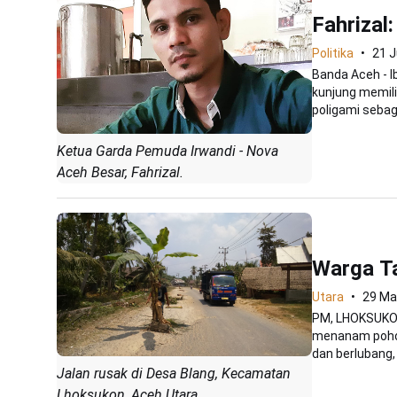
Fahrizal
Politika
21 J
Banda Aceh - 
kunjung memil
poligami sebaga
Ketua Garda Pemuda Irwandi - Nova
Aceh Besar, Fahrizal.
Warga T
Utara
29 Ma
PM, LHOKSUKON
menanam pohon
dan berlubang, 
Jalan rusak di Desa Blang, Kecamatan
Lhoksukon, Aceh Utara.