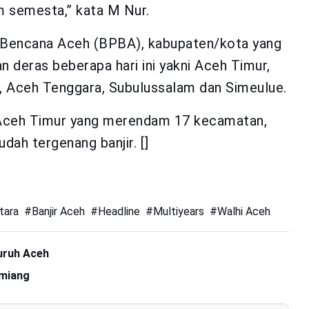
 semesta,” kata M Nur.
 Bencana Aceh (BPBA), kabupaten/kota yang
n deras beberapa hari ini yakni Aceh Timur,
 Aceh Tenggara, Subulussalam dan Simeulue.
en Aceh Timur yang merendam 17 kecamatan,
ah tergenang banjir. []
tara
#
Banjir Aceh
#
Headline
#
Multiyears
#
Walhi Aceh
uruh Aceh
amiang