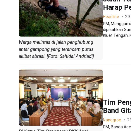
Harap Pe
Headline
29
PM, Menggamat
dipisahkan Su
Kluet Tengah, 
Warga melintas di jalan penghubung
antar gampong yang terancam putus
akibat abrasi. [Foto: Sahidal Andriadi]
Tim Pen
Band Git
Nanggroe
23
PM, Banda Aceh