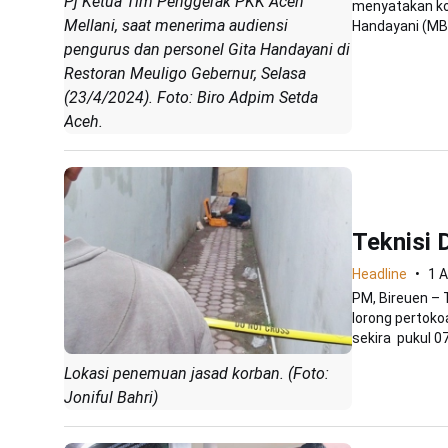
Pj Ketua Tim Penggerak PKK Aceh
menyatakan ko
Mellani, saat menerima audiensi
Handayani (MBG
pengurus dan personel Gita Handayani di
Restoran Meuligo Gebernur, Selasa
(23/4/2024). Foto: Biro Adpim Setda
Aceh.
Teknisi 
Headline
1 
PM, Bireuen – T
lorong pertok
sekira pukul 07.
Lokasi penemuan jasad korban. (Foto:
Joniful Bahri)