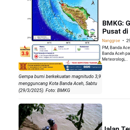
BMKG: G
Pusat di
Nanggroe
2
PM, Banda Ace
Banda Aceh pad
Meteorologi,...
Gempa bumi berkekuatan magnitudo 3,9
mengguncang Kota Banda Aceh, Sabtu
(29/3/2025). Foto: BMKG
Jalan Te