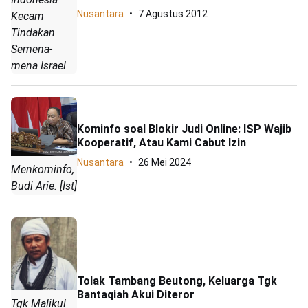
Nusantara
7 Agustus 2012
Kecam
Tindakan
Semena-
mena Israel
Kominfo soal Blokir Judi Online: ISP Wajib
Kooperatif, Atau Kami Cabut Izin
Nusantara
26 Mei 2024
Menkominfo,
Budi Arie. [Ist]
Tolak Tambang Beutong, Keluarga Tgk
Bantaqiah Akui Diteror
Tgk Malikul