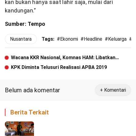
kan bukan hanya saat lahir saja, mulai dari
kandungan.”
Sumber: Tempo
Nusantara
Tags:
#
Ekonomi
#
Headline
#
Keluarga
#
K
Wacana KKR Nasional, Komnas HAM: Libatkan
Keluarga Korban
KPK Diminta Telusuri Realisasi APBA 2019
Belum ada komentar
+ Komentari
Berita Terkait